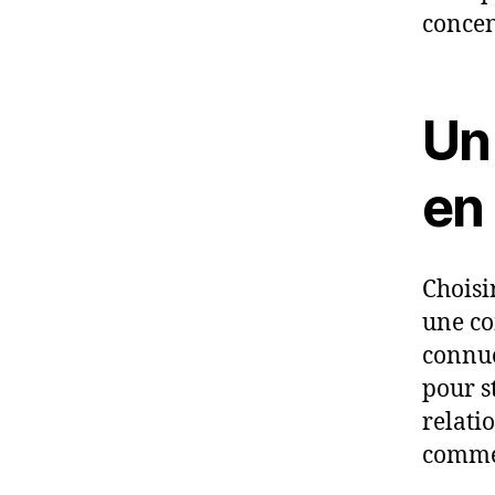
concent
Un 
en
Choisi
une co
connue
pour s
relati
comme