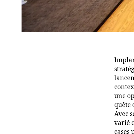
Implan
straté
lancem
contex
une op
quête d
Avec s
varié 
cases 