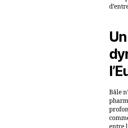
d’entr
Un
dy
l’E
Bâle n
pharma
profon
commer
entre l