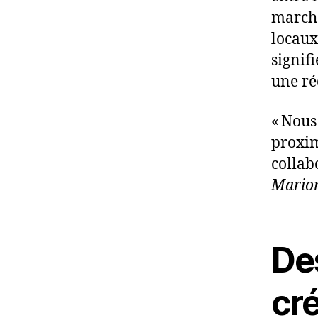
marché
locaux 
signif
une ré
« Nous
proxim
collabo
Marion
Des
cré