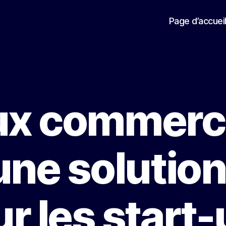
Page d’accuei
ux commerci
 une solution
r les start