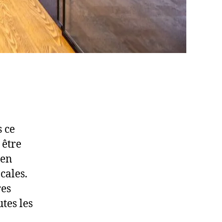
 ce
 être
 en
cales.
res
tes les