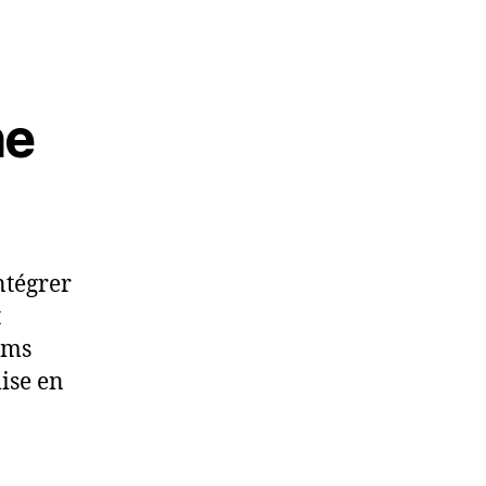
he
ntégrer
t
ums
ise en