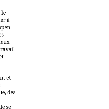
 le
er à
 open
es
ieux
travail
et
nt et
s
ue, des
de se