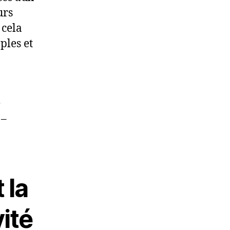
urs
 cela
ples et
e
 –
 la
vité