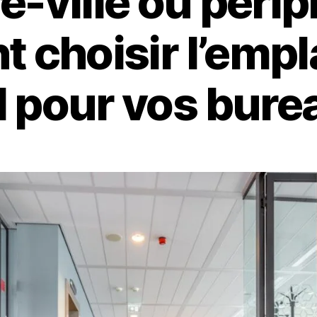
e-ville ou périph
 choisir l’emp
l pour vos bure