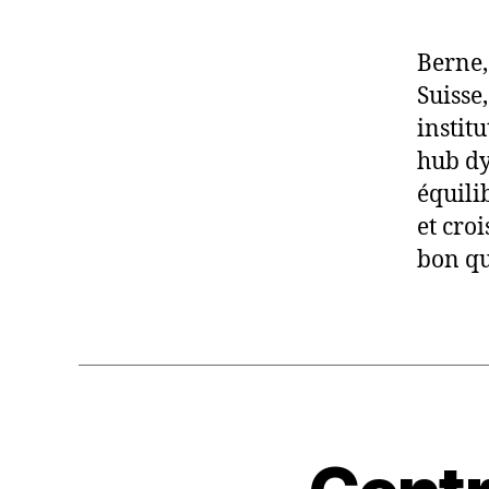
Berne,
Suisse
instit
hub dy
équili
et cro
bon qu