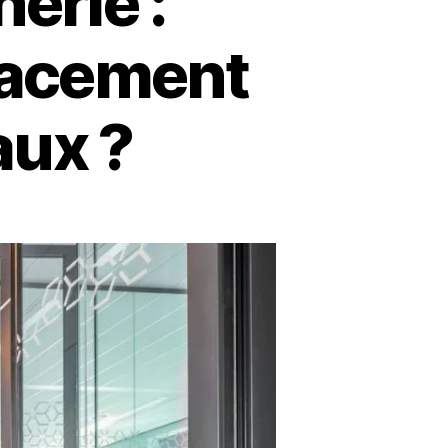
érie :
lacement
aux ?