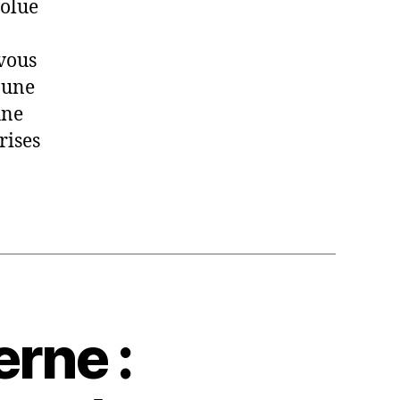
volue
 vous
 une
une
rises
rne :