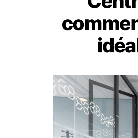
Centr
comment
idéa