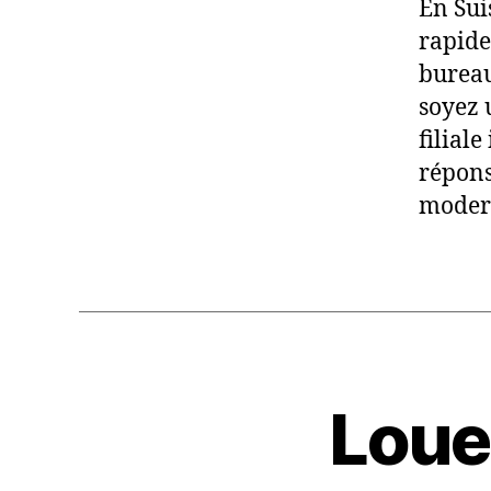
En Sui
rapide
bureau
soyez 
filial
répons
modern
Loue