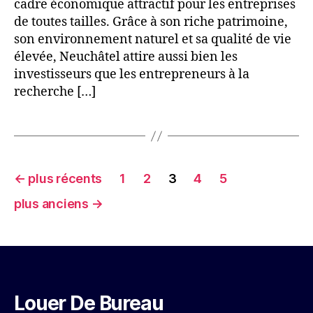
cadre économique attractif pour les entreprises
de toutes tailles. Grâce à son riche patrimoine,
son environnement naturel et sa qualité de vie
élevée, Neuchâtel attire aussi bien les
investisseurs que les entrepreneurs à la
recherche […]
Pagination
←
plus récents
1
2
3
4
5
des
plus anciens
→
publications
Louer
De
Bureau